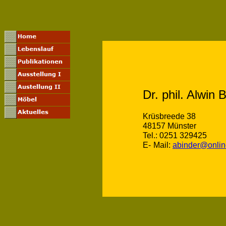
Dr. phil. Alwin 
Krüsbreede 38
48157 Münster
Tel.: 0251 329425
E
-
Mail:
abinder@onlin